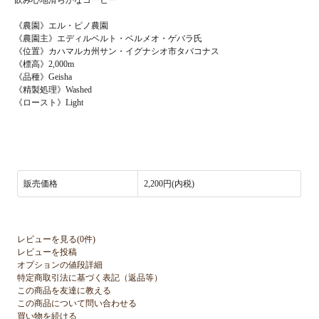
《農園》エル・ピノ農園
《農園主》エディルベルト・ベルメオ・ゲバラ氏
《位置》カハマルカ州サン・イグナシオ市タバコナス
《標高》2,000m
《品種》Geisha
《精製処理》Washed
《ロースト》Light
販売価格
2,200円(内税)
レビューを見る(0件)
レビューを投稿
オプションの値段詳細
特定商取引法に基づく表記（返品等）
この商品を友達に教える
この商品について問い合わせる
買い物を続ける